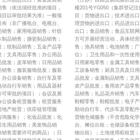
销售（依法须经批准的项目，
楼201号YG050（集群登
项目以审批结果为准）一般项
目：货物进出口；技术进出口
发布（非广播电台、电视台、
理货物的进出口；药品进出口
品销售；家用电器销售；针纺
出口；食品销售；食品互联网
木制品销售；搪瓷制品销售；
方可开展经营活动，具体经营
发；纸制品销售；五金产品零
售；渔具销售；电池销售；广
发；文具用品零售；办公用品
位）；卫生用品和一次性使用
品批发；皮革销售；日用品销
日用家电零售；金属工具销售
品销售；服装服饰批发；服装
工设备销售；厨具卫具及日用
；办公设备销售；自行车及零
品批发；金属制品销售；文具
电动自行车销售；用品及器材
农产品批发；食用农产品零售
许可审批的项目）；会议及展
品销售；礼品花卉销售；汽车
办公设备租赁服务；租赁服务
鞋帽零售；鞋帽批发；电子产
房地产租赁；供应链管理服
助动自行车、代步车及零配件
咨询服务）；化妆品批发；化
货物仓储服务（不含危险化学
卫生用品销售；美发饰品销
台、摊位出租；仓储设备租赁
除销售需要许可的商品）；日
物出租）；土地使用权租赁；