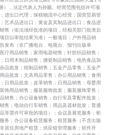
记注册），法定代表人为孙颖。经营范围包括许可项
；进出口代理；保税物流中心经营；国营贸易管
；艺术品进出口；黄金及其制品进出口；食品进
销售（依法须经批准的项目，经相关部门批准后
项目以审批结果为准）一般项目：户外用品销
告发布（非广播电台、电视台、报刊出版单
医疗用品销售；家用电器销售；针纺织品销售；
；日用木制品销售；搪瓷制品销售；电热食品加
杂品批发；纸制品销售；五金产品零售；五金产
用品批发；文具用品零售；办公用品销售；食用
；日用品批发；皮革销售；日用品销售；母婴用
装饰用品销售；服装服饰批发；服装服饰零售；
品销售；办公设备销售；自行车及零配件批发；
销售；电动自行车销售；用品及器材批发；普通
品等需许可审批的项目）；会议及展览服务；柜
服务；办公设备租赁服务；租赁服务（不含出版
非居住房地产租赁；供应链管理服务；软件开